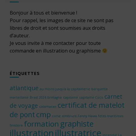
Bonjour à tous et bienvenue !
Pour rappel, les images de ce site ne sont pas
libres de droit et sont soumises aux droits
d’auteur.
Je vous invite à me contacter pour toute
commande en illustration ou graphisme
ÉTIQUETTES
atlantique
au moins jusqu'a la capitainerie
barquette
carnet
marseillaise
Brest 2024
bretagne
capitaine
capitaine Coco
certificat de matelot
de voyage
catamaran
cmp
de pont
corse
embruns
Fanny Havas
fetes maritimes
graphiste
formation
finistère
illustration
illustratrice
incendie
La