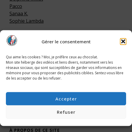
Pacco
Sanaa K.
Sophie Lambda
Gérer le consentement
LA FOURRURE, C’EST POUR LES ANIMAUX !
Qui aime les cookies ? Moi, je préfère ceux au chocolat.
Mon site héberge des vidéos et liens divers, notamment vers les
réseaux sociaux, qui sont succeptibles de garder vos informations en
mémoire pour vous proposer des publicités ciblées. Sentez-vous libre
de les accepter ou de les refuser.
Accepter
La fourrure, c'est pour
les animaux !
Refuser
À PROPOS DE CE SITE