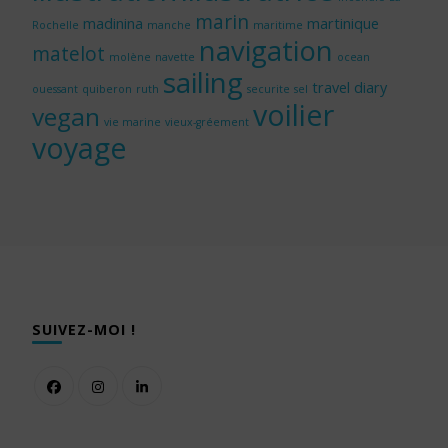
marin
madinina
martinique
Rochelle
manche
maritime
navigation
matelot
molène
navette
ocean
sailing
travel diary
ouessant
quiberon
ruth
securite
sel
voilier
vegan
vie marine
vieux-gréement
voyage
SUIVEZ-MOI !