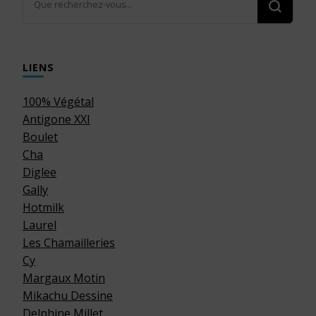
recherchiez
quelque
chose ?
LIENS
100% Végétal
Antigone XXI
Boulet
Cha
Diglee
Gally
Hotmilk
Laurel
Les Chamailleries
Cy
Margaux Motin
Mikachu Dessine
Delphine Millet