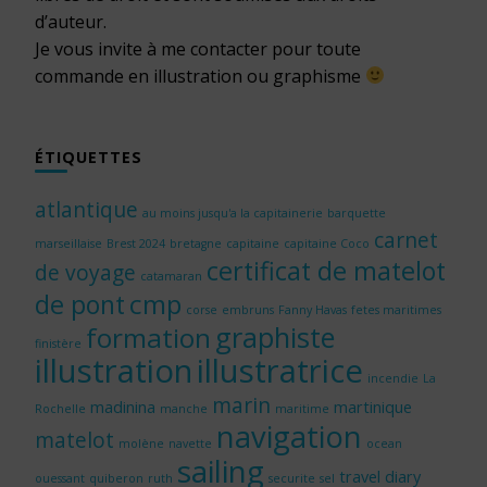
d’auteur.
Je vous invite à me contacter pour toute
commande en illustration ou graphisme
ÉTIQUETTES
atlantique
au moins jusqu'a la capitainerie
barquette
carnet
marseillaise
Brest 2024
bretagne
capitaine
capitaine Coco
certificat de matelot
de voyage
catamaran
cmp
de pont
corse
embruns
Fanny Havas
fetes maritimes
graphiste
formation
finistère
illustration
illustratrice
incendie
La
marin
madinina
martinique
Rochelle
manche
maritime
navigation
matelot
molène
navette
ocean
sailing
travel diary
ouessant
quiberon
ruth
securite
sel