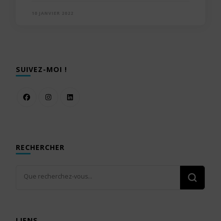
10 JANVIER 2022
SUIVEZ-MOI !
RECHERCHER
Vous
recherchiez
quelque
chose ?
LIENS