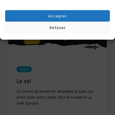
Accepter
Refuser
BLOG
Le sel
Un chouïa de lecture en attendant la suite, qui
arrive soon soon ! Juillet 2021 Accoudée à La
Belle Époque …