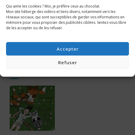
Qui aime les cookies ? Moi, je préfère ceux au chocolat.
Cy
Mon site héberge des vidéos et liens divers, notamment vers les
Margaux Motin
réseaux sociaux, qui sont succeptibles de garder vos informations en
Mikachu Dessine
mémoire pour vous proposer des publicités ciblées. Sentez-vous libre
de les accepter ou de les refuser.
Delphine Millet
Pacco
Sanaa K.
Accepter
Sophie Lambda
Refuser
LA FOURRURE, C’EST POUR LES ANIMAUX !