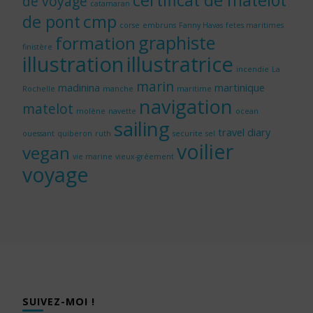
certificat de matelot
de voyage
catamaran
cmp
de pont
corse
embruns
Fanny Havas
fetes maritimes
graphiste
formation
finistère
illustration
illustratrice
incendie
La
marin
madinina
martinique
Rochelle
manche
maritime
navigation
matelot
molène
navette
ocean
sailing
travel diary
ouessant
quiberon
ruth
securite
sel
voilier
vegan
vie marine
vieux-gréement
voyage
SUIVEZ-MOI !