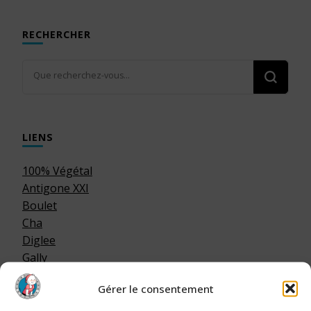
RECHERCHER
Vous
recherchiez
quelque
chose ?
LIENS
100% Végétal
Antigone XXI
Boulet
Cha
Diglee
Gally
Hotmilk
Gérer le consentement
Laurel
Les Chamailleries