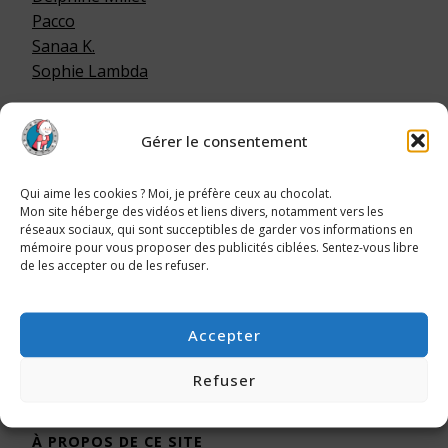
Pacco
Sanaa K.
Sophie Lambda
Gérer le consentement
LA FOURRURE, C’EST POUR LES ANIMAUX !
Qui aime les cookies ? Moi, je préfère ceux au chocolat.
Mon site héberge des vidéos et liens divers, notamment vers les
réseaux sociaux, qui sont succeptibles de garder vos informations en
mémoire pour vous proposer des publicités ciblées. Sentez-vous libre
de les accepter ou de les refuser.
Accepter
La fourrure, c'est pour
les animaux !
Refuser
À PROPOS DE CE SITE