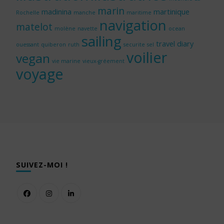
marin
madinina
martinique
Rochelle
manche
maritime
navigation
matelot
molène
navette
ocean
sailing
travel diary
ouessant
quiberon
ruth
securite
sel
voilier
vegan
vie marine
vieux-gréement
voyage
SUIVEZ-MOI !