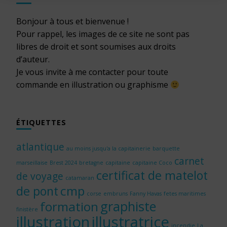
Bonjour à tous et bienvenue !
Pour rappel, les images de ce site ne sont pas
libres de droit et sont soumises aux droits
d’auteur.
Je vous invite à me contacter pour toute
commande en illustration ou graphisme
ÉTIQUETTES
atlantique
au moins jusqu'a la capitainerie
barquette
carnet
marseillaise
Brest 2024
bretagne
capitaine
capitaine Coco
certificat de matelot
de voyage
catamaran
cmp
de pont
corse
embruns
Fanny Havas
fetes maritimes
graphiste
formation
finistère
illustration
illustratrice
incendie
La