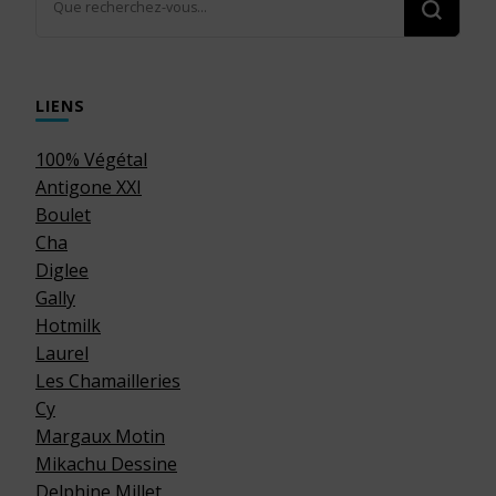
recherchiez
quelque
chose ?
LIENS
100% Végétal
Antigone XXI
Boulet
Cha
Diglee
Gally
Hotmilk
Laurel
Les Chamailleries
Cy
Margaux Motin
Mikachu Dessine
Delphine Millet